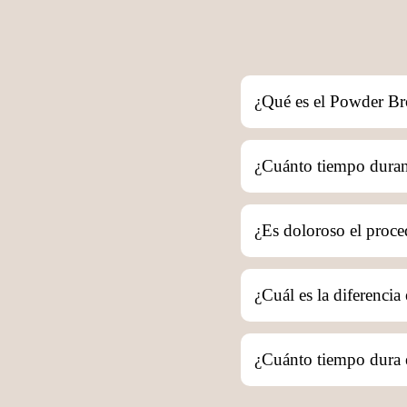
¿Qué es el Powder B
Powder Brows
¿Cuánto tiempo dura
Powder Brows
¿Es doloroso el proc
¿Cuál es la diferenci
Powder Brows
¿Cuánto tiempo dura 